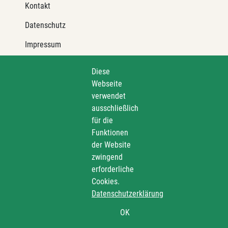
Kontakt
Datenschutz
Impressum
Barrierefreiheit
Diese
Diese
Netiquette
Webseite
Webseite
verwendet
verwendet
Transparenzanspruch
ausschließlich
ausschließlich
für die
für die
Hinweisgeberschutz
Funktionen
Funktionen
der Website
der Website
Forum Mitteleuropa
zwingend
zwingend
Der Sächsische Ausländerbeauftragte
erforderliche
erforderliche
Cookies.
Cookies.
Sächsische Landesbeauftragte zur Aufarbeitung der SED-
Datenschutzerklärung
Datenschutzerklärung
Diktatur
OK
OK